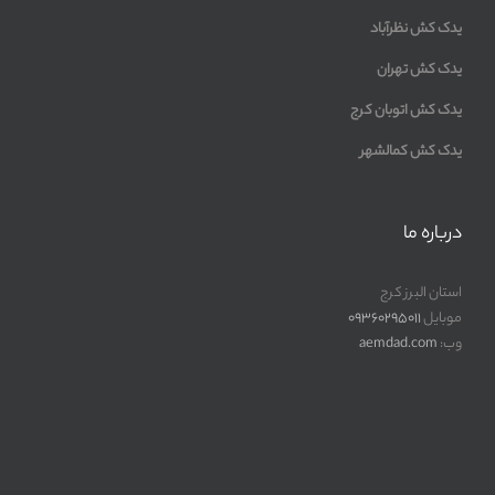
یدک کش نظرآباد
یدک کش تهران
یدک کش اتوبان کرج
یدک کش کمالشهر
درباره ما
استان البرز کرج
موبایل
09360295011
وب:
aemdad.com