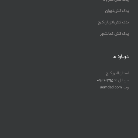
یدک کش تهران
یدک کش اتوبان کرج
یدک کش کمالشهر
درباره ما
استان البرز کرج
موبایل
09360295011
وب:
aemdad.com