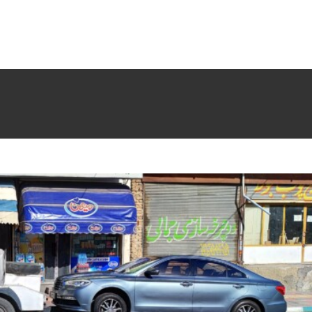
امداد خودرو یدک کش ید
یدکش هشتگرد