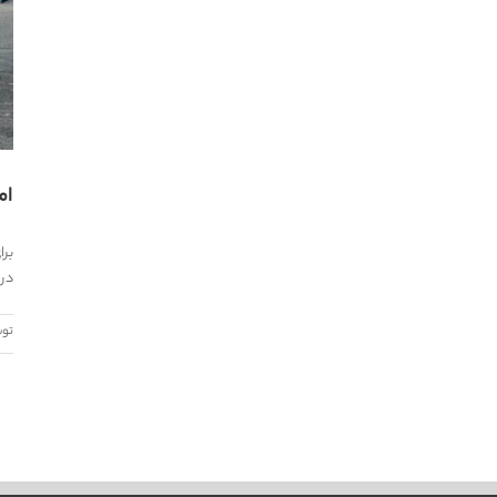
ام
برا
در 
تو