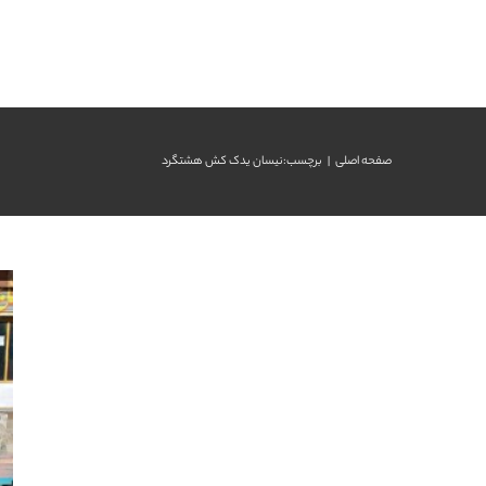
رش
ه
حتوا
صفحه اصلی
برچسب:
نیسان یدک کش هشتگرد